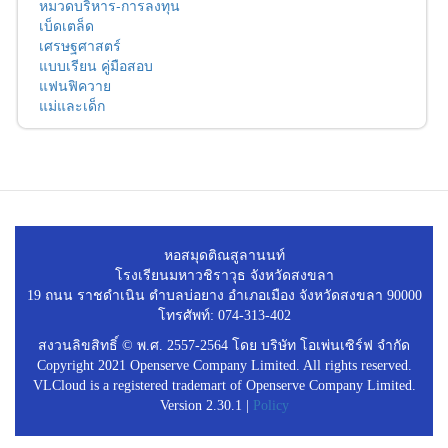
หมวดบริหาร-การลงทุน
เบ็ดเตล็ด
เศรษฐศาสตร์
แบบเรียน คู่มือสอบ
แฟนฟิควาย
แม่และเด็ก
หอสมุดติณสูลานนท์
โรงเรียนมหาวชิราวุธ จังหวัดสงขลา
19 ถนน ราชดำเนิน ตำบลบ่อยาง อำเภอเมือง จังหวัดสงขลา 90000
โทรศัพท์: 074-313-402
สงวนลิขสิทธิ์ © พ.ศ. 2557-2564 โดย บริษัท โอเพ่นเซิร์ฟ จำกัด
Copyright 2021 Openserve Company Limited. All rights reserved.
VLCloud is a registered trademart of Openserve Company Limited.
Version 2.30.1 |
Policy