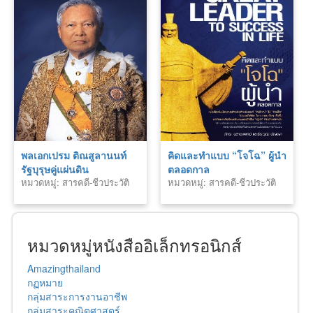
พลเอกเปรม ติณสูลานนท์
คิดและทำแบบ “โจโฉ” ผู้นำ
รัฐบุรุษคู่แผ่นดิน
ตลอดกาล
หมวดหมู่: สารคดี-ชีวประวัติ
หมวดหมู่: สารคดี-ชีวประวัติ
หมวดหมู่หนังสืออิเล็กทรอนิกส์
Amazingthailand
กฏหมาย
กลุ่มสาระการงานอาชีพ
กลุ่มสาระคณิตศาสตร์