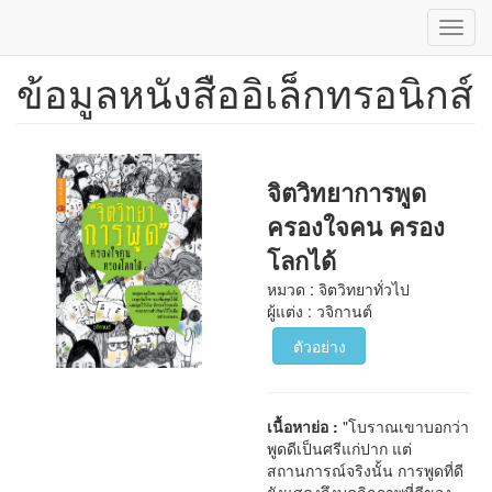
Toggl
navig
ข้อมูลหนังสืออิเล็กทรอนิกส์
ข้าม
ไป
ยัง
เนื้อหา
หลัก
จิตวิทยาการพูด
ครองใจคน ครอง
โลกได้
หมวด : จิตวิทยาทั่วไป
ผู้แต่ง : วจิกานต์
ตัวอย่าง
เนื้อหาย่อ :
"โบราณเขาบอกว่า
พูดดีเป็นศรีแก่ปาก แต่
สถานการณ์จริงนั้น การพูดที่ดี