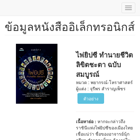
Toggl
navig
ข้อมูลหนังสืออิเล็กทรอนิกส์
ข้าม
ไป
ยัง
เนื้อหา
หลัก
ไพ่ยิปซี ทำนายชีวิต
ลิขิตชะตา ฉบับ
สมบูรณ์
หมวด : พยากรณ์-โหราศาสตร์
ผู้แต่ง : จุรีพร สำราญเพ็ชร
ตัวอย่าง
เนื้อหาย่อ :
หากจะกล่าวถึง
ราชินีแห่งไพ่ยิปซีของเมืองไทย
เชื่อแน่ว่า ชื่อของอาจารย์นุ้ก