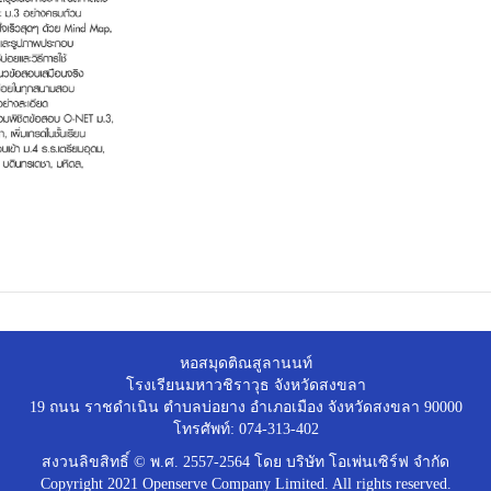
หอสมุดติณสูลานนท์
โรงเรียนมหาวชิราวุธ จังหวัดสงขลา
19 ถนน ราชดำเนิน ตำบลบ่อยาง อำเภอเมือง จังหวัดสงขลา 90000
โทรศัพท์: 074-313-402
สงวนลิขสิทธิ์ © พ.ศ. 2557-2564 โดย บริษัท โอเพ่นเซิร์ฟ จำกัด
Copyright 2021 Openserve Company Limited. All rights reserved.